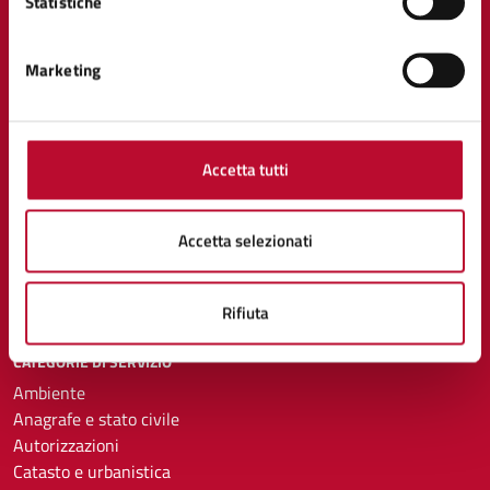
Statistiche
Comune di Volterra
Marketing
AMMINISTRAZIONE
Organi di governo
Aree amministrative
Accetta tutti
Uffici
Enti e fondazioni
Politici
Accetta selezionati
Personale amministrativo
Documenti e dati
Rifiuta
CATEGORIE DI SERVIZIO
Ambiente
Anagrafe e stato civile
Autorizzazioni
Catasto e urbanistica