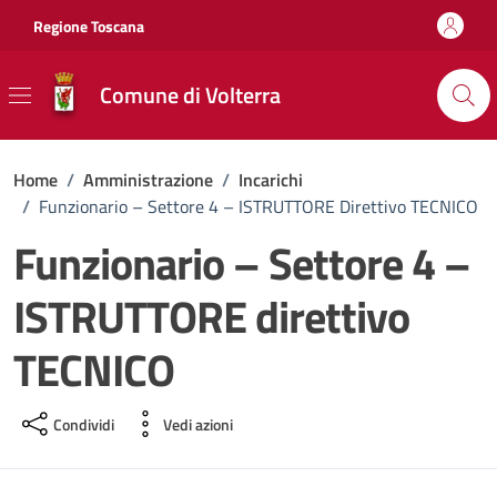
Vai ai contenuti
Vai al footer
Regione Toscana
Comune di Volterra
Home
/
Amministrazione
/
Incarichi
/
Funzionario – Settore 4 – ISTRUTTORE Direttivo TECNICO
Funzionario – Settore 4 –
ISTRUTTORE direttivo
TECNICO
Condividi
Vedi azioni