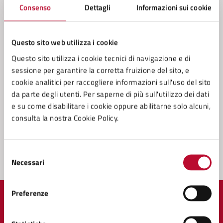
Consenso
Dettagli
Informazioni sui cookie
Contatta il comune
Questo sito web utilizza i cookie
Leggi le domande frequenti
Questo sito utilizza i cookie tecnici di navigazione e di
sessione per garantire la corretta fruizione del sito, e
Richiedi assistenza
cookie analitici per raccogliere informazioni sull'uso del sito
Prenota appuntamento
da parte degli utenti. Per saperne di più sull'utilizzo dei dati
e su come disabilitare i cookie oppure abilitarne solo alcuni,
Problemi in città
consulta la nostra Cookie Policy.
Segnala disservizio
Selezione
Necessari
del
consenso
Preferenze