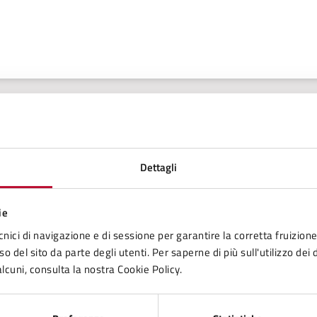
Contenuti correlati
Dettagli
e della Zona Val di Cecina
ie
cnici di navigazione e di sessione per garantire la corretta fruizione 
o del sito da parte degli utenti. Per saperne di più sull'utilizzo dei 
lcuni, consulta la nostra Cookie Policy.
avori Pubblici, Progettazione, Direzione dei lavori, Patrimonio Tecn