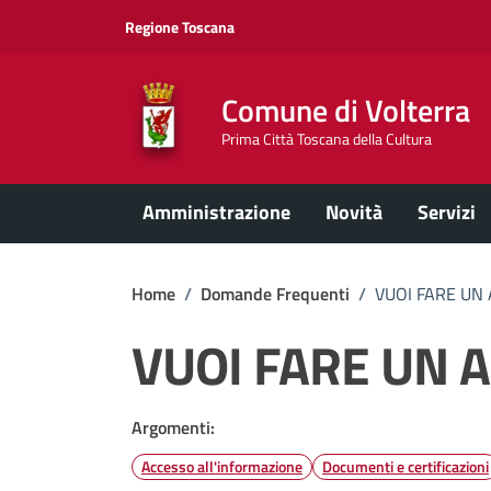
Vai ai contenuti
Vai al footer
Regione Toscana
Comune di Volterra
Prima Città Toscana della Cultura
Amministrazione
Novità
Servizi
Home
/
Domande Frequenti
/
VUOI FARE UN 
VUOI FARE UN A
Argomenti:
Accesso all'informazione
Documenti e certificazioni