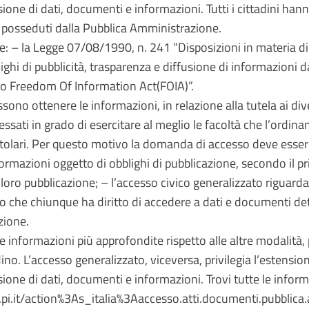
one di dati, documenti e informazioni. Tutti i cittadini hann
 posseduti dalla Pubblica Amministrazione.
rme: – la Legge 07/08/1990, n. 241 “Disposizioni in materia 
ghi di pubblicità, trasparenza e diffusione di informazioni 
tto Freedom Of Information Act(FOIA)”.
ssono ottenere le informazioni, in relazione alla tutela ai div
sati in grado di esercitare al meglio le facoltà che l’ordinam
o titolari. Per questo motivo la domanda di accesso deve es
formazioni oggetto di obblighi di pubblicazione, secondo il pri
a loro pubblicazione; – l’accesso civico generalizzato riguarda 
pio che chiunque ha diritto di accedere a dati e documenti d
azione.
nformazioni più approfondite rispetto alle altre modalità, pro
ino. L’accesso generalizzato, viceversa, privilegia l’estensio
ione di dati, documenti e informazioni. Trovi tutte le inform
a.pi.it/action%3As_italia%3Aaccesso.atti.documenti.pubblic