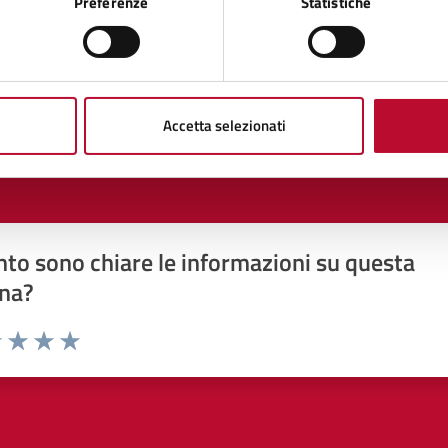
Preferenze
Statistiche
Accetta selezionati
to sono chiare le informazioni su questa
na?
1 stelle su 5
uta 2 stelle su 5
Valuta 3 stelle su 5
Valuta 4 stelle su 5
Valuta 5 stelle su 5