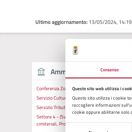
Ultimo aggiornamento:
13/05/2024, 14:19
Consenso
Amministrazione
Conferenza Zonale per l’Educazione e l’Istruzion
Questo sito web utilizza i cook
Servizio Cultura
Questo sito utilizza i cookie te
raccogliere informazioni sull'us
Servizio Tributi
cookie oppure abilitarne solo a
Settore 4 - (Sviluppo e Tutela del Territorio), L
cimiteriali, Protezione Civile, Ambiente
Selezione