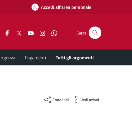
Accedi all'area personale
Facebook
X
YouTube
Instagram
Whatsapp
Cerca
'urgenza
Pagamenti
Tutti gli argomenti
Condividi
Vedi azioni