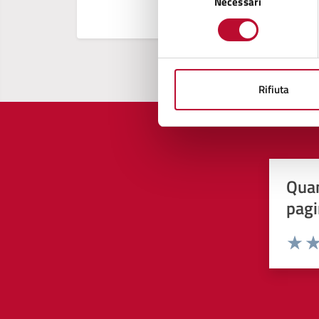
Necessari
del
consenso
Rifiuta
Quan
pagi
Valuta 
Val