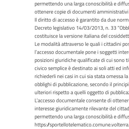
permettendo una larga conoscibilità e diffusi
ottenere copie di documenti amministrativi
Il diritto di accesso è garantito da due no
Decreto legislativo 14/03/2013, n. 33 “Obbli
costituisce la versione italiana del cosidde
Le modalità attraverso le quali i cittadini po
l’accesso documentale pone i soggetti interes
posizioni giuridiche qualificate di cui son
civico semplice è destinato ai soli atti ed in
richiederli nei casi in cui sia stata omessa l
obblighi di pubblicazione, secondo il princi
ulteriori rispetto a quelli oggetto di pubblic
L’accesso documentale consente di ottenere i
interesse giuridicamente rilevante del cittad
permettendo una larga conoscibilità e diffus
https://sportellotelematico.comune.volterr