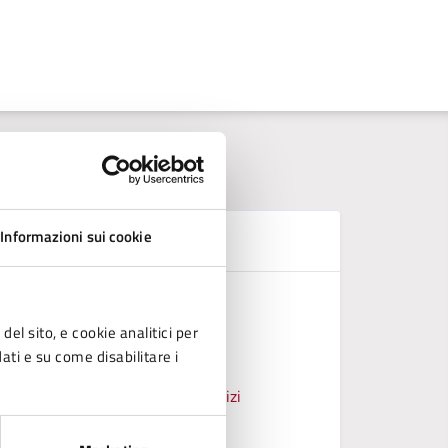
Informazioni sui cookie
D
Griglia a
REGOLAM
del sito, e cookie analitici per
dati e su come disabilitare i
REGOLAME
ico, Manutenzioni, Autoparco, Servizi