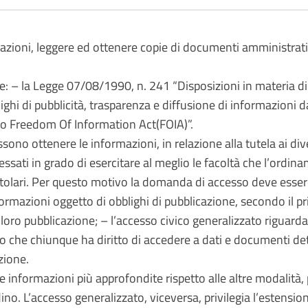
ormazioni, leggere ed ottenere copie di documenti amministrat
rme: – la Legge 07/08/1990, n. 241 “Disposizioni in materia 
ghi di pubblicità, trasparenza e diffusione di informazioni 
tto Freedom Of Information Act(FOIA)”.
ssono ottenere le informazioni, in relazione alla tutela ai div
sati in grado di esercitare al meglio le facoltà che l’ordinam
o titolari. Per questo motivo la domanda di accesso deve es
formazioni oggetto di obblighi di pubblicazione, secondo il pri
a loro pubblicazione; – l’accesso civico generalizzato riguarda 
pio che chiunque ha diritto di accedere a dati e documenti d
azione.
nformazioni più approfondite rispetto alle altre modalità, pro
ino. L’accesso generalizzato, viceversa, privilegia l’estensio