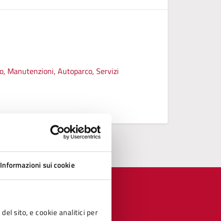
Griglia a
REGOLAM
REGOLAME
ico, Manutenzioni, Autoparco, Servizi
Vedi altri
Informazioni sui cookie
del sito, e cookie analitici per