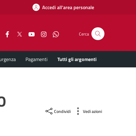
Accedi all'area personale
Facebook
X
YouTube
Instagram
Whatsapp
Cerca
'urgenza
Pagamenti
Tutti gli argomenti
O
Condividi
Vedi azioni