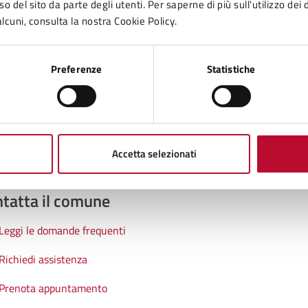
to sono chiare le informazioni su questa
o del sito da parte degli utenti. Per saperne di più sull'utilizzo dei 
lcuni, consulta la nostra Cookie Policy.
na?
Preferenze
Statistiche
1 stelle su 5
uta 2 stelle su 5
Valuta 3 stelle su 5
Valuta 4 stelle su 5
Valuta 5 stelle su 5
Accetta selezionati
tatta il comune
Leggi le domande frequenti
Richiedi assistenza
Prenota appuntamento