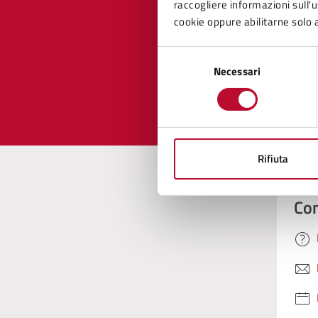
Quan
raccogliere informazioni sull'us
cookie oppure abilitarne solo a
pagi
Selezione
Necessari
del
Valuta 
Val
consenso
Rifiuta
Con