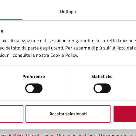
Dettagli
ie
cnici di navigazione e di sessione per garantire la corretta fruizione 
o del sito da parte degli utenti. Per saperne di più sull'utilizzo dei 
lcuni, consulta la nostra Cookie Policy.
Contenuti correlati
Preferenze
Statistiche
e della Zona Val di Cecina
Accetta selezionati
avori Pubblici, Progettazione, Direzione dei lavori, Patrimonio Tecn