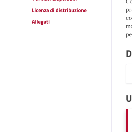
Co
Licenza di distribuzione
pr
co
Allegati
mo
pe
D
U