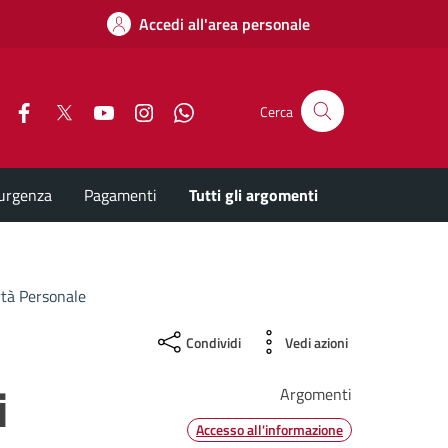
Accedi all'area personale
Facebook
X
YouTube
Instagram
Whatsapp
Cerca
'urgenza
Pagamenti
Tutti gli argomenti
rtà Personale
Condividi
Vedi azioni
i
Argomenti
Accesso all'informazione