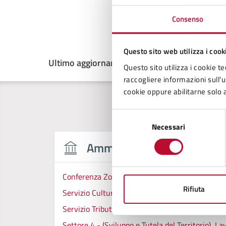
Consenso
Questo sito web utilizza i cook
Ultimo aggiornamento:
13/10/2025, 12:33
Questo sito utilizza i cookie te
raccogliere informazioni sull'us
cookie oppure abilitarne solo a
Selezione
Necessari
del
consenso
Amministrazione
Conferenza Zonale per l’Educazione e l’Istruzion
Rifiuta
Servizio Cultura
Servizio Tributi
Settore 4 - (Sviluppo e Tutela del Territorio), L