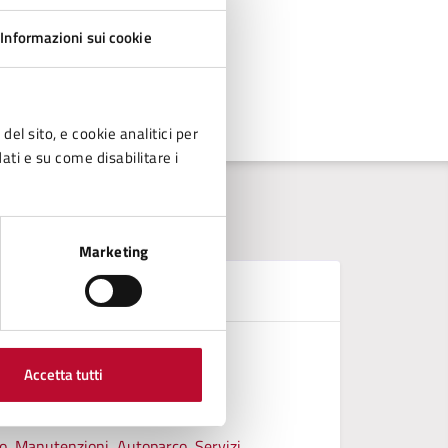
Informazioni sui cookie
del sito, e cookie analitici per
dati e su come disabilitare i
Marketing
D
Griglia a
Accetta tutti
REGOLAM
REGOLAME
ico, Manutenzioni, Autoparco, Servizi