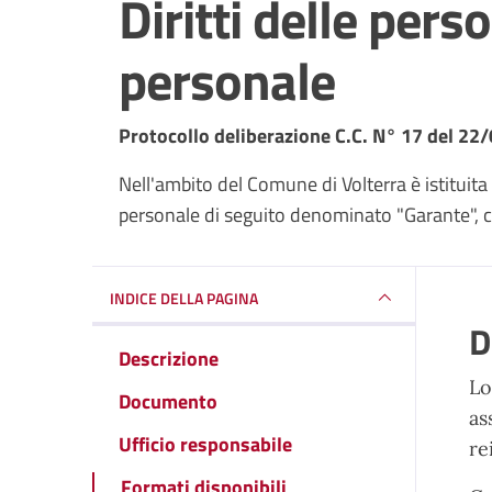
Diritti delle pers
personale
Dettagli del documento
Protocollo deliberazione C.C. N° 17 del 2
Nell'ambito del Comune di Volterra è istituita l
personale di seguito denominato "Garante", c
INDICE DELLA PAGINA
D
Descrizione
Lo
Documento
as
Ufficio responsabile
re
Formati disponibili