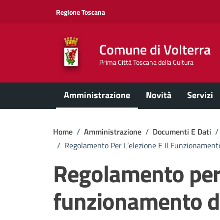
Vai ai contenuti
Vai al footer
Regione Toscana
Comune di Volterra
Prima Città Toscana della Cultura
Amministrazione
Novità
Servizi
Home
/
Amministrazione
/
Documenti E Dati
/
/
Regolamento Per L’elezione E Il Funzionamento 
Regolamento per l
funzionamento de