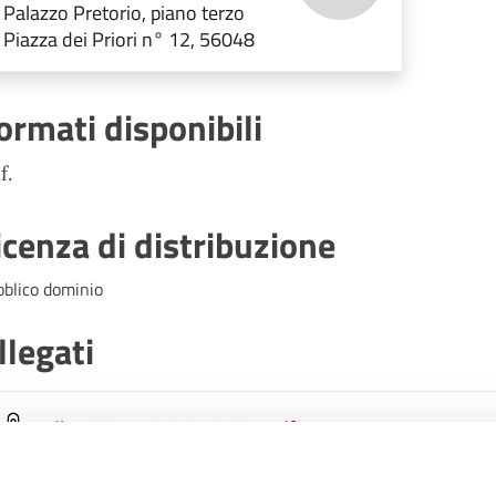
e Benessere degli Animali,
Palazzo Pretorio, piano terzo
Trasporto pubblico locale.
Piazza dei Priori n° 12, 56048
ormati disponibili
f.
icenza di distribuzione
bblico dominio
llegati
dlc_00017_22-04-2024
.pdf