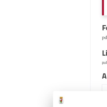
F
pd
L
pu
A