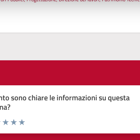
to sono chiare le informazioni su questa
na?
1 stelle su 5
uta 2 stelle su 5
Valuta 3 stelle su 5
Valuta 4 stelle su 5
Valuta 5 stelle su 5