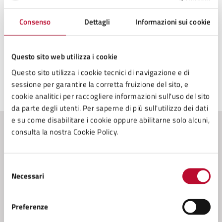
Licenza di distribuzione
Consenso
Dettagli
Informazioni sui cookie
pubblico dominio
Questo sito web utilizza i cookie
Questo sito utilizza i cookie tecnici di navigazione e di
sessione per garantire la corretta fruizione del sito, e
Ultimo aggiornamento:
02/04/2024, 17:20
cookie analitici per raccogliere informazioni sull'uso del sito
da parte degli utenti. Per saperne di più sull'utilizzo dei dati
e su come disabilitare i cookie oppure abilitarne solo alcuni,
consulta la nostra Cookie Policy.
Contenuti correlati
Selezione
Amministrazione
Necessari
del
consenso
Conferenza Zonale per l’Educazione e l’Istruzione
Preferenze
della Zona Val di Cecina