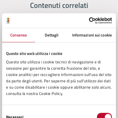
Contenuti correlati
Amministrazione
Consenso
Dettagli
Informazioni sui cookie
Conferenza Zonale per l’Educazione e l’Istruzione
della Zona Val di Cecina
Servizio Cultura
Questo sito web utilizza i cookie
Servizio Tributi
Questo sito utilizza i cookie tecnici di navigazione e di
sessione per garantire la corretta fruizione del sito, e
Settore 4 - (Sviluppo e Tutela del Territorio), Lavori
cookie analitici per raccogliere informazioni sull'uso del sito
Pubblici, Progettazione, Direzione dei lavori,
da parte degli utenti. Per saperne di più sull'utilizzo dei dati
Patrimonio Tecnico, Manutenzioni, Autoparco,
e su come disabilitare i cookie oppure abilitarne solo alcuni,
Servizi cimiteriali, Protezione Civile, Ambiente
consulta la nostra Cookie Policy.
Selezione
Necessari
del