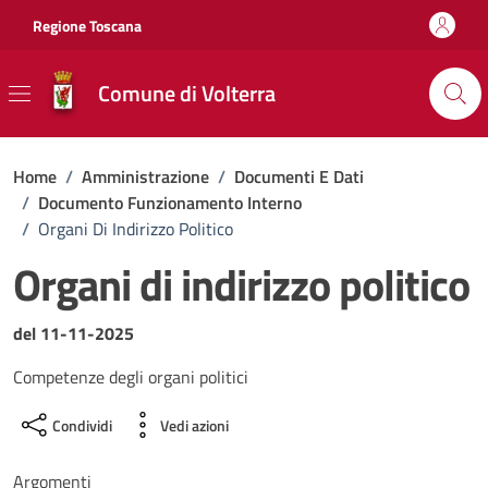
Vai ai contenuti
Vai al footer
Regione Toscana
Comune di Volterra
Home
/
Amministrazione
/
Documenti E Dati
/
Documento Funzionamento Interno
/
Organi Di Indirizzo Politico
Organi di indirizzo politico
Dettagli del documento
del 11-11-2025
Competenze degli organi politici
Condividi
Vedi azioni
Argomenti