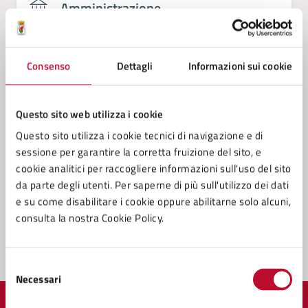
Amministrazione
Conferenza Zonale per l’Educazione e l’Istruzione
della Zona Val di Cecina
Consenso
Dettagli
Informazioni sui cookie
Servizio Cultura
Servizio Tributi
Questo sito web utilizza i cookie
Settore 4 - (Sviluppo e Tutela del Territorio), Lavori
Questo sito utilizza i cookie tecnici di navigazione e di
Pubblici, Progettazione, Direzione dei lavori,
sessione per garantire la corretta fruizione del sito, e
Patrimonio Tecnico, Manutenzioni, Autoparco,
cookie analitici per raccogliere informazioni sull'uso del sito
Servizi cimiteriali, Protezione Civile, Ambiente
da parte degli utenti. Per saperne di più sull'utilizzo dei dati
e su come disabilitare i cookie oppure abilitarne solo alcuni,
consulta la nostra Cookie Policy.
Selezione
Necessari
del
consenso