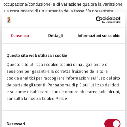
occupazione/conduzione)
o di variazione
qualora la variazione
sia presupposto di un aumento della tassa. Va presentata
entro il 20 gennaio dell’anno successivo all’inizio
dell’occupazione o detenzione (oltre tale data si incorre in
violazione per omessa presentazione). L’applicazione o
Consenso
Dettagli
Informazioni sui cookie
l’aumento della tassa decorre dal bimestre solare successivo a
quello in cui si è verificato il fatto, con relativo recupero delle
somme dovute (D.lgs. 507/93
art.
64).
Questo sito web utilizza i cookie
–
denuncia di cessazione
(con cui l’intestatario dichiara di
Questo sito utilizza i cookie tecnici di navigazione e di
aver perso la disponibilità dei locali precedentemente
sessione per garantire la corretta fruizione del sito, e
denunciati),di variazione qualora la stessa sia presupposto di
cookie analitici per raccogliere informazioni sull'uso del sito
una diminuzione della tassa o di sospensione. Va presentata
da parte degli utenti. Per saperne di più sull'utilizzo dei dati
non appena si perde la disponibilità dei locali ed esenta
e su come disabilitare i cookie oppure abilitarne solo alcuni,
l’intestatario dal pagamento della tassa a decorrere dal primo
consulta la nostra Cookie Policy.
giorno del bimestre solare successivo alla data di
presentazione di tale denuncia.
Selezione
–
comunicazioni inerenti riduzioni tariffarie:
E’ applicata
Necessari
del