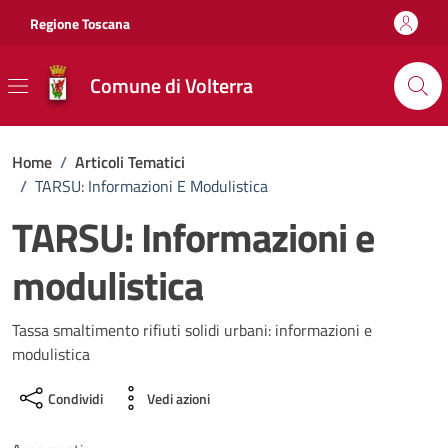
Vai ai contenuti
Vai al footer
Regione Toscana
Comune di Volterra
Home
/
Articoli Tematici
/
TARSU: Informazioni E Modulistica
TARSU: Informazioni e
modulistica
Tassa smaltimento rifiuti solidi urbani: informazioni e
modulistica
Condividi
Vedi azioni