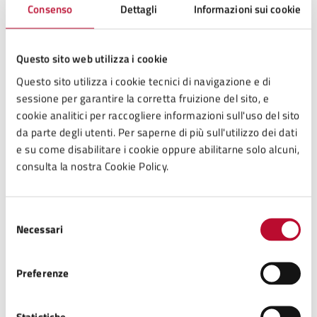
Consenso
Dettagli
Informazioni sui cookie
Il giorno 8 marzo 2024 presso la sede del G.I.A.N. – Gruppo
Italiano Amici della Natura, l’Amministrazione Comunale nella
Questo sito web utilizza i cookie
persona del vice-sindaco Davide Bettini, in presenza dei soci, il
Questo sito utilizza i cookie tecnici di navigazione e di
gruppo dei giovani componenti il Progetto Europeo “Erasmus
sessione per garantire la corretta fruizione del sito, e
Plus” edizione 2024 e numerosi cittadini, illustra l’ambizioso
cookie analitici per raccogliere informazioni sull'uso del sito
progetto di revisione del parco dell’Acropoli con la
da parte degli utenti. Per saperne di più sull'utilizzo dei dati
realizzazione di un nuovo ingresso, di nuova biglietteria con
e su come disabilitare i cookie oppure abilitarne solo alcuni,
bookshop e dei nuovi percorsi da realizzare in stretta
consulta la nostra Cookie Policy.
collaborazione tra Soprintendenza Archeologica, Belle Arti e
Paesaggio e il Comune di Volterra.
Selezione
Necessari
del
consenso
incontro pubblico 20/04/2024
Preferenze
locandina-biglietteria-2024-2
Statistiche