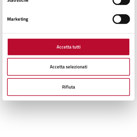
Marketing
A conclusione dei lavori di realizzazione del nuovo edificio
adibito a biglietteria e bookshop, il giorno 20 aprile 2024
presso la sede del G.I.A.N., l’Amministrazione Comunale in
Accetta tutti
presenza di numerosi cittadini interessati, oltre ai soci G.I.A.N.,
presenta la realizzazione della nuova biglietteria con
l’illustrazione fotografica dei lavori eseguiti.
Accetta selezionati
L’inaugurazione dell’area avverrà nell’autunno a
completamento degli interventi realizzati dalla
Rifiuta
Sopraintendenza.