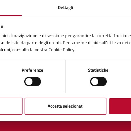
Dettagli
ie
cnici di navigazione e di sessione per garantire la corretta fruizione 
o del sito da parte degli utenti. Per saperne di più sull'utilizzo dei 
lcuni, consulta la nostra Cookie Policy.
Preferenze
Statistiche
to sono chiare le informazioni su questa
na?
Accetta selezionati
1 stelle su 5
uta 2 stelle su 5
Valuta 3 stelle su 5
Valuta 4 stelle su 5
Valuta 5 stelle su 5