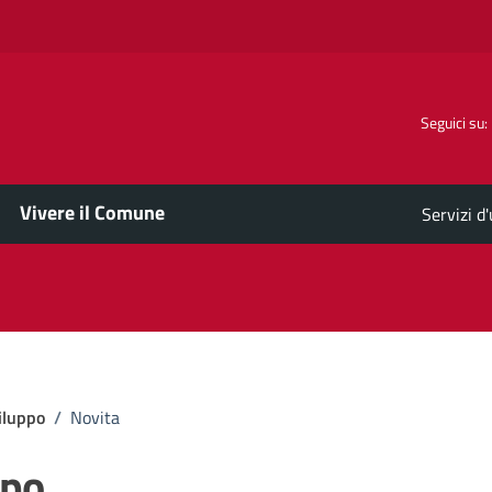
Seguici su:
Vivere il Comune
Servizi d
iluppo
/
Novita
ppo