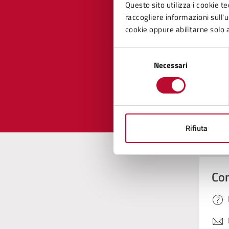
Questo sito utilizza i cookie te
raccogliere informazioni sull'us
cookie oppure abilitarne solo a
Quan
pagi
Selezione
Necessari
del
consenso
Valuta 
Val
Rifiuta
Con