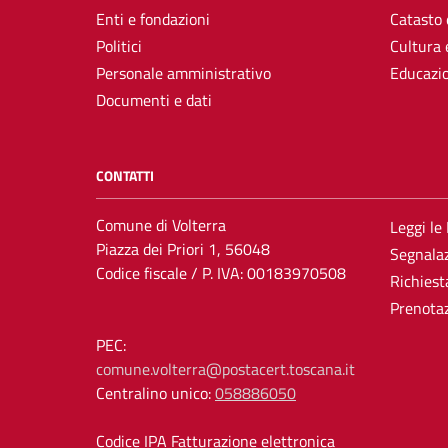
Enti e fondazioni
Catasto 
Politici
Cultura 
Personale amministrativo
Educazi
Documenti e dati
CONTATTI
Comune di Volterra
Leggi le
Piazza dei Priori 1, 56048
Segnalaz
Codice fiscale / P. IVA: 00183970508
Richiest
Prenota
PEC:
comune.volterra@postacert.toscana.it
Centralino unico:
058886050
Codice IPA Fatturazione elettronica