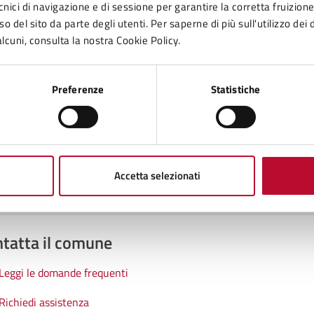
cnici di navigazione e di sessione per garantire la corretta fruizione 
o del sito da parte degli utenti. Per saperne di più sull'utilizzo dei 
lcuni, consulta la nostra Cookie Policy.
to sono chiare le informazioni su questa
na?
Preferenze
Statistiche
1 stelle su 5
uta 2 stelle su 5
Valuta 3 stelle su 5
Valuta 4 stelle su 5
Valuta 5 stelle su 5
Accetta selezionati
tatta il comune
Leggi le domande frequenti
Richiedi assistenza