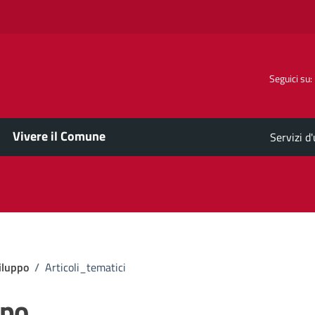
Seguici su:
Vivere il Comune
Servizi d
iluppo
/
Articoli_tematici
ppo