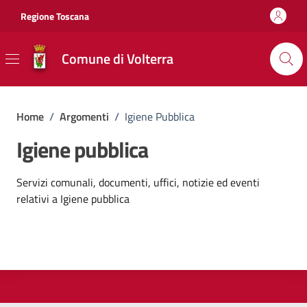
Vai ai contenuti
Vai al footer
Regione Toscana
Comune di Volterra
Home
/
Argomenti
/
Igiene Pubblica
Igiene pubblica
Dettagli dell'argomento
Servizi comunali, documenti, uffici, notizie ed eventi
relativi a Igiene pubblica