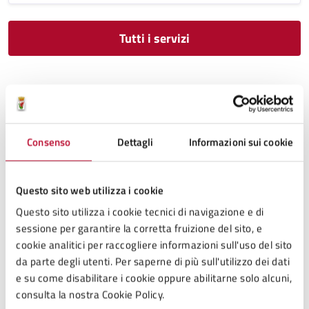
Tutti i servizi
Documenti
Consenso
Dettagli
Informazioni sui cookie
DOCUMENTO (TECNICO) DI SUPPORTO
Questo sito web utilizza i cookie
REGOLAMENTO PER IL CIMITERO COMUNALE
Questo sito utilizza i cookie tecnici di navigazione e di
DISPOSIZIONI GENERALI
sessione per garantire la corretta fruizione del sito, e
Il presente regolamento ha la funzione di disciplinare
cookie analitici per raccogliere informazioni sull'uso del sito
l’organizzazione dei cimiteri comunali per quanto è di
da parte degli utenti. Per saperne di più sull'utilizzo dei dati
competenza dell’Amministrazione comunale.
e su come disabilitare i cookie oppure abilitarne solo alcuni,
consulta la nostra Cookie Policy.