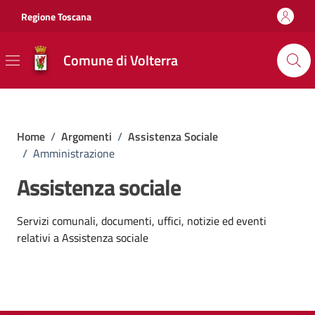
Vai ai contenuti
Vai al footer
Regione Toscana
Comune di Volterra
Home
/
Argomenti
/
Assistenza Sociale
/
Amministrazione
Assistenza sociale
Dettagli dell'argomento
Servizi comunali, documenti, uffici, notizie ed eventi
relativi a Assistenza sociale