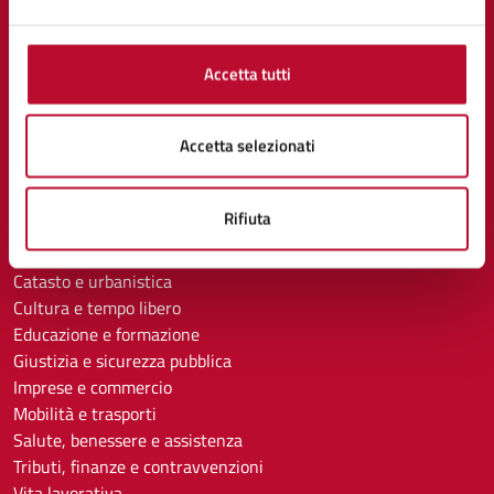
Enti e fondazioni
Politici
Personale amministrativo
Accetta tutti
Documenti e dati
Accetta selezionati
CATEGORIE DI SERVIZIO
Ambiente
Rifiuta
Anagrafe e stato civile
Autorizzazioni
Catasto e urbanistica
Cultura e tempo libero
Educazione e formazione
Giustizia e sicurezza pubblica
Imprese e commercio
Mobilità e trasporti
Salute, benessere e assistenza
Tributi, finanze e contravvenzioni
Vita lavorativa