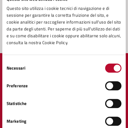
Prenota appuntamento
Questo sito utilizza i cookie tecnici di navigazione e di
sessione per garantire la corretta fruizione del sito, e
Problemi in città
cookie analitici per raccogliere informazioni sull'uso del sito
Segnala disservizio
da parte degli utenti. Per saperne di più sull'utilizzo dei dati
e su come disabilitare i cookie oppure abilitarne solo alcuni,
consulta la nostra Cookie Policy.
Selezione
Necessari
del
consenso
Comune di Volterra
Preferenze
Statistiche
AMMINISTRAZIONE
Organi di governo
Aree amministrative
Marketing
Uffici