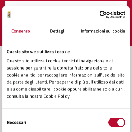
Quanto sono chiare le informazioni su questa
pagina?
Consenso
Dettagli
Informazioni sui cookie
Valuta 1 stelle su 5
Valuta 2 stelle su 5
Valuta 3 stelle su 5
Valuta 4 stelle su 5
Valuta 5 stelle su 5
Questo sito web utilizza i cookie
Questo sito utilizza i cookie tecnici di navigazione e di
sessione per garantire la corretta fruizione del sito, e
Contatta il comune
cookie analitici per raccogliere informazioni sull'uso del sito
da parte degli utenti. Per saperne di più sull'utilizzo dei dati
Leggi le domande frequenti
e su come disabilitare i cookie oppure abilitarne solo alcuni,
Richiedi assistenza
consulta la nostra Cookie Policy.
Prenota appuntamento
Selezione
Problemi in città
Necessari
del
consenso