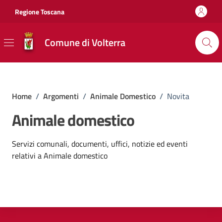
Vai ai contenuti
Vai al footer
Regione Toscana
Comune di Volterra
Home
/
Argomenti
/
Animale Domestico
/
Novita
Animale domestico
Dettagli dell'argomento
Servizi comunali, documenti, uffici, notizie ed eventi
relativi a Animale domestico