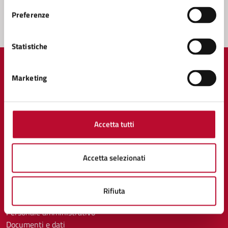
Segnala disservizio
Preferenze
Statistiche
Marketing
Comune di Volterra
Accetta tutti
AMMINISTRAZIONE
Organi di governo
Accetta selezionati
Aree amministrative
Uffici
Enti e fondazioni
Rifiuta
Politici
Personale amministrativo
Documenti e dati