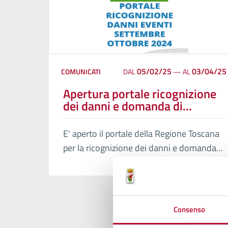
05/02/25
03/04/25
COMUNICATI
DAL
—
AL
Apertura portale ricognizione
dei danni e domanda di
contributo per i privati
E' aperto il portale della Regione Toscana
per la ricognizione dei danni e domanda
di contributo per i privati a seguito degli
eccezionali eventi meteorologici
settembre - ottobre 2024. Presentazione
domanda entro il 31/03/2025.
Consenso