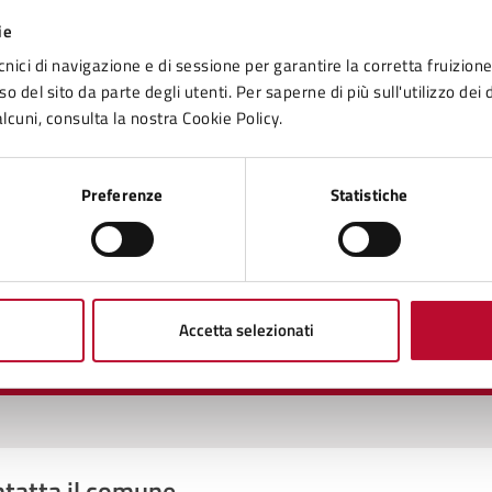
ie
cnici di navigazione e di sessione per garantire la corretta fruizione 
o del sito da parte degli utenti. Per saperne di più sull'utilizzo dei 
lcuni, consulta la nostra Cookie Policy.
to sono chiare le informazioni su questa
Preferenze
Statistiche
na?
1 stelle su 5
uta 2 stelle su 5
Valuta 3 stelle su 5
Valuta 4 stelle su 5
Valuta 5 stelle su 5
Accetta selezionati
tatta il comune