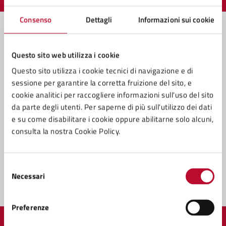
Consenso
Dettagli
Informazioni sui cookie
Contatta il comune
Questo sito web utilizza i cookie
Questo sito utilizza i cookie tecnici di navigazione e di
Leggi le domande frequenti
sessione per garantire la corretta fruizione del sito, e
cookie analitici per raccogliere informazioni sull'uso del sito
Richiedi assistenza
da parte degli utenti. Per saperne di più sull'utilizzo dei dati
Prenota appuntamento
e su come disabilitare i cookie oppure abilitarne solo alcuni,
consulta la nostra Cookie Policy.
Problemi in città
Segnala disservizio
Selezione
Necessari
del
consenso
Preferenze