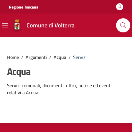
Vai ai contenuti
Vai al footer
Regione Toscana
Comune di Volterra
Home
/
Argomenti
/
Acqua
/
Servizi
Acqua
Dettagli dell'argomento
Servizi comunali, documenti, uffici, notizie ed eventi
relativi a Acqua