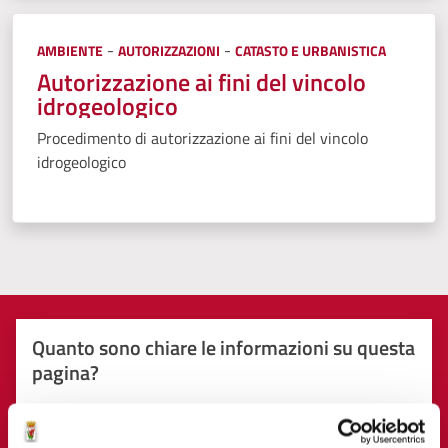
Categoria:
-
-
AMBIENTE
AUTORIZZAZIONI
CATASTO E URBANISTICA
Autorizzazione ai fini del vincolo
idrogeologico
Procedimento di autorizzazione ai fini del vincolo
idrogeologico
Quanto sono chiare le informazioni su questa
pagina?
Valuta 1 stelle su 5
Valuta 2 stelle su 5
Valuta 3 stelle su 5
Valuta 4 stelle su 5
Valuta 5 stelle su 5